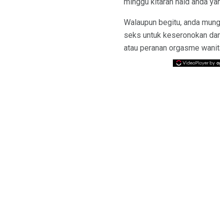
minggu kitaran haid anda y
Walaupun begitu, anda mung
seks untuk keseronokan da
atau peranan orgasme wani