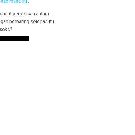
san masa ini
.
rdapat perbezaan antara
an berbaring selepas itu
 seks?