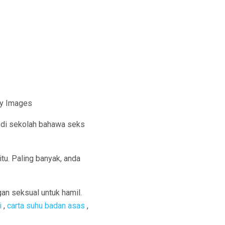
ty Images
n di sekolah bahawa seks
itu. Paling banyak, anda
an seksual untuk hamil.
i
,
carta suhu badan asas
,