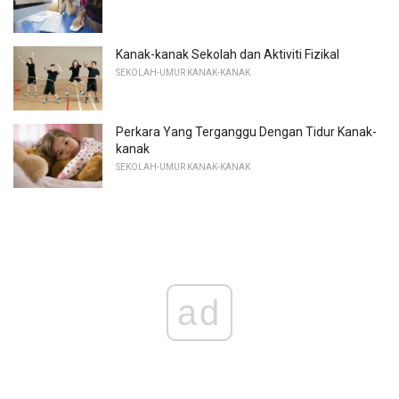
Kanak-kanak Sekolah dan Aktiviti Fizikal
SEKOLAH-UMUR KANAK-KANAK
Perkara Yang Terganggu Dengan Tidur Kanak-
kanak
SEKOLAH-UMUR KANAK-KANAK
ad