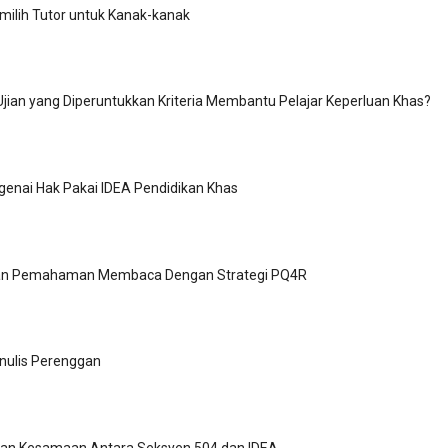
ilih Tutor untuk Kanak-kanak
ian yang Diperuntukkan Kriteria Membantu Pelajar Keperluan Khas?
genai Hak Pakai IDEA Pendidikan Khas
an Pemahaman Membaca Dengan Strategi PQ4R
ulis Perenggan
an Kesamaan Antara Seksyen 504 dan IDEA